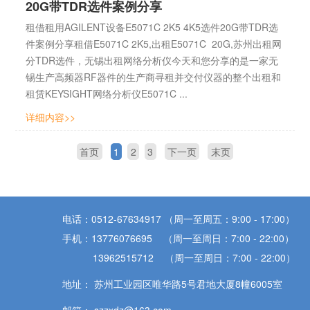
20G带TDR选件案例分享
租借租用AGILENT设备E5071C 2K5 4K5选件20G带TDR选
件案例分享租借E5071C 2K5,出租E5071C 20G,苏州出租网
分TDR选件，无锡出租网络分析仪今天和您分享的是一家无
锡生产高频器RF器件的生产商寻租并交付仪器的整个出租和
租赁KEYSIGHT网络分析仪E5071C ...
详细内容>>
首页
1
2
3
下一页
末页
电话：0512-67634917 （周一至周五：9:00 - 17:00）
手机：13776076695 （周一至周日：7:00 - 22:00）
13962515712 （周一至周日：7:00 - 22:00）
地址： 苏州工业园区唯华路5号君地大厦8幢6005室
邮箱： szzxdz@163.com