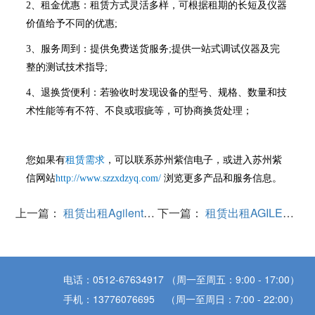
2、租金优惠：租赁方式灵活多样，可根据租期的长短及仪器
价值给予不同的优惠;
3、服务周到：提供免费送货服务;提供一站式调试仪器及完
整的测试技术指导;
4、退换货便利：若验收时发现设备的型号、规格、数量和技
术性能等有不符、不良或瑕疵等，可协商换货处理；
您如果有
租赁需求
，可以联系苏州紫信电子，或进入苏州紫
信网站
http://www.szzxdzyq.com/
浏览更多产品和服务信息。
上一篇：
租赁出租Agilent安捷伦E5080A 9G矢量网络分析仪案例分享
下一篇：
租赁出租AGILENT安捷伦34980A数据采集仪
电话：0512-67634917 （周一至周五：9:00 - 17:00）
手机：13776076695 （周一至周日：7:00 - 22:00）