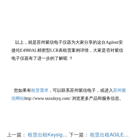
以上，就是苏州紫信电子仪器为大家分享的这台Agilent安
捷伦E4980AL精密型LCR表租赁案例详情，大家是否对紫信
电子仪器有了进一步的了解呢 ？
租赁需求
苏州紫
您如果有
，
可以联系苏州紫信电子，或进入
信网站
http://www.szzxdzyq.com/ 浏览更多产品和服务信息。
上一篇：
租赁出租Keysight是德53148A频率计26.5G
下一篇：
租赁出租AGILENT安捷伦N6700C电源400W，4 插槽