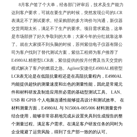
8月客户签了个大单，经各部门评审后，技术及生产能力
达到客户要求，可就在要生产的时候，突然发现公司的LCR
表满足不了测试要求。经采购部的多方询价与沟通，新仪器
交货周期太长，满足不了生产的要求。项目需求紧急，这单
是市场部拼了好久争取到的大单；大家今年的分红就靠这单
了。就在大家摸不到头脑的时候，苏州紫信电子仪器有限公
司为客户找到了替代测试方案，紫信工程师为客户推荐了
E4980AL精密型LCR表，紫信提供的按月付费及当天交货的
模式解决了客户的燃眉之急。Agilent安捷伦E4980AL精密型
LCR表
无论是在低阻抗量程还是在高阻抗量程内，E4980AL
均能提供超快的测量速度和出色的测量性能，因此是常规元
件和材料研发及制造应用所必需的基础型测试工具。 LAN、
USB 和 GPIB 个人电脑连通性能够提高设计和测试效率。 在
材料测量方面，E4980AL 与 N1500A-005/006 材料测量套件
结合使用，能够非常容易地完成从设置夹具到生成报告的整
个测量过程。
满足客户需求。在满足客户研发任务的同时为
企业规避了运营风险，得到了生产部一致的的认可。